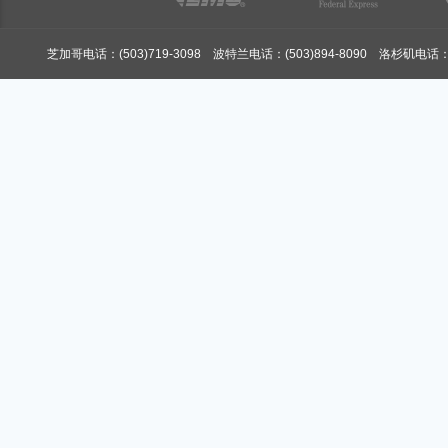
芝加哥电话：(503)719-3098 波特兰电话：(503)894-8090 洛杉矶电话：